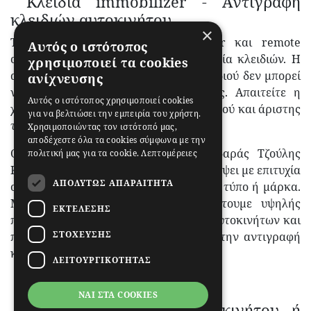
Κλειδιά immobilizer - Αντιγραφή
κλειδιών αυτοκινήτου
×
Τα κλειδιά με σύστημα immobilizer και remote
Αυτός ο ιστότοπος
control αποτελούν μια ειδική κατηγορία κλειδιών. Η
χρησιμοποιεί τα cookies
αντιγραφή τους και η έκδοση αντικλειδιού δεν μπορεί
ανίχνευσης
να γίνει με τις συμβατικές μεθόδους. Απαιτείτε η
Αυτός ο ιστότοπος χρησιμοποιεί cookies
χρήση τελευταίας τεχνολογίας εξοπλισμού και άριστης
για να βελτιώσει την εμπειρία του χρήστη.
τεχνικής κατάρτισης.
Χρησιμοποιώντας τον ιστότοπό μας,
αποδέχεστε όλα τα cookies σύμφωνα με την
Ο έμπειρος και εξειδικευμένος κλειδαράς Τζούλης
πολιτική μας για τα cookie.
Λεπτομέρειες
Κωνσταντίνος, είναι σε θέση να αντιγράψει με επιτυχία
ΑΠΟΛΎΤΩΣ ΑΠΑΡΑΊΤΗΤΑ
οποιοδήποτε κλειδί οχήματος, για κάθε τύπο ή μάρκα.
Μάλιστα, στο κατάστημά μας διαθέτουμε υψηλής
ΕΚΤΈΛΕΣΗΣ
ποιότητας κελύφη, τηλεχειριστήρια αυτοκινήτων και
ΣΤΌΧΕΥΣΗΣ
παντός τύπου ανταλλακτικά μέρη για την αντιγραφή
κλειδιών με immobilizer.
ΛΕΙΤΟΥΡΓΙΚΌΤΗΤΑΣ
ΝΑΙ ΣΤΑ COOKIES
Άνοιγμα κλειδαριάς αυτοκινήτου ή