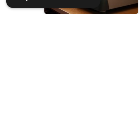
Απολύτως απαραίτητα
Εκτέλεσης
Στόχευσης
Λειτουργικότητας
Τα απολύτως απαραίτητα cookie επιτρέπουν
τη βασική λειτουργικότητα του ιστότοπου,
όπως σύνδεση χρήστη και διαχείριση
λογαριασμού. Ο ιστότοπος δεν μπορεί να
χρησιμοποιηθεί σωστά χωρίς απολύτως
απαραίτητα cookie.
Ονομα
Provider
/
Τομέα
Λήξη
Περιγραφή
CookieScriptConsent
4
Αυτό το cooki
CookieScript
εβδομάδες
χρησιμοποιεί
www.kleidopoios.gr
2 μέρες
από την
υπηρεσία
Cookie-
Script.com γι
να θυμάται τι
προτιμήσεις
συναίνεσης
cookie
επισκέπτη Εί
απαραίτητο τ
banner cooki