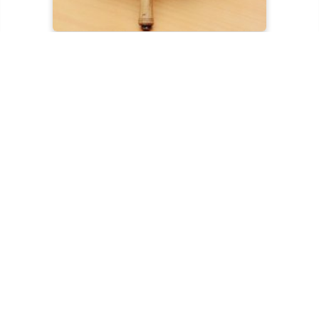
e
ται
α
ς
ναι
ο
e