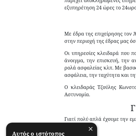
παρέχει ολοκληρωμένες υπηρεσ
εξυπηρέτηση 24 ώρες το 24ωρο 
Με έδρα της επιχείρησης τον 
στην περιοχή της έδρας μας όσ
Οι υπηρεσίες κλειδαρά που π
άνοιγμα, την επισκευή, την 
ρολά ασφαλείας κλπ. Με βασικ
ασφάλεια, την ταχύτητα και τη
Ο κλειδαράς Τζούλης Κωνστα
Αστυνομία.
Γ
Γιατί πολύ απλά έχουμε την ε
για:
×
Αυτός ο ιστότοπος