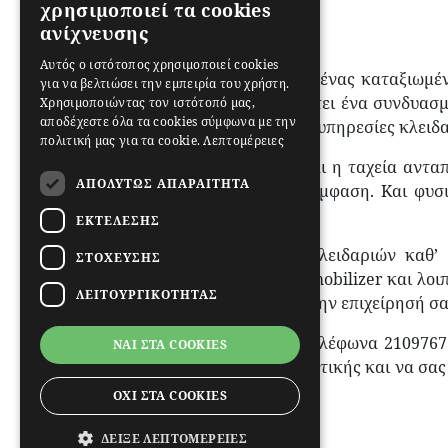
χρησιμοποιεί τα cookies
ανίχνευσης
Αυτός ο ιστότοπος χρησιμοποιεί cookies
Ο Τζούλης Κωνσταντίνος, ένας καταξιωμέ
για να βελτιώσει την εμπειρία του χρήστη.
στην Αργυρούπολη, διαθέτει ένα συνδυασμ
Χρησιμοποιώντας τον ιστότοπό μας,
αποδέχεστε όλα τα cookies σύμφωνα με την
αναλάβει ολοκληρωμένες υπηρεσίες κλειδα
πολιτική μας για τα cookie.
Λεπτομέρειες
Η άριστη εξυπηρέτηση και η ταχεία ανταπ
ΑΠΟΛΎΤΩΣ ΑΠΑΡΑΊΤΗΤΑ
οποία δίνουμε ιδιαίτερη έμφαση. Και φυσ
υπευθυνότητα.
ΕΚΤΈΛΕΣΗΣ
Πέραν του ανοίγματος κλειδαριών καθ’
ΣΤΌΧΕΥΣΗΣ
ποιότητας κλειδαριές, Immobilizer και λο
ΛΕΙΤΟΥΡΓΙΚΌΤΗΤΑΣ
το σπίτι, το αυτοκίνητο ή την επιχείρησή σα
Καλέστε μας τώρα στα τηλέφωνα 2109767
ΝΑΙ ΣΤΑ COOKIES
σας στην Αργυρούπολη Αττικής και να σας 
κόστος της αγοράς.
ΟΧΙ ΣΤΑ COOKIES
ΔΕΊΞΕ ΛΕΠΤΟΜΈΡΕΙΕΣ